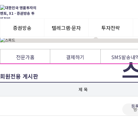
前) SBS Biz <고수외전> 출연
시황 분석을 통한 주
前) X사 라이브방송 전문가
리스크 관리 최우선
주식 투자경력 20년
전업투자 전문 방송
증권방송
텔레그램·문자
투자전략
3일 무료체험
텔레그램 체험
모멘텀이슈
전문가홈
결제하기
SMS발송내
수익률뽐내기
3일 무료체험
회원전용 게시판
이용후기
이용후기
기회 
제 목
등록
방