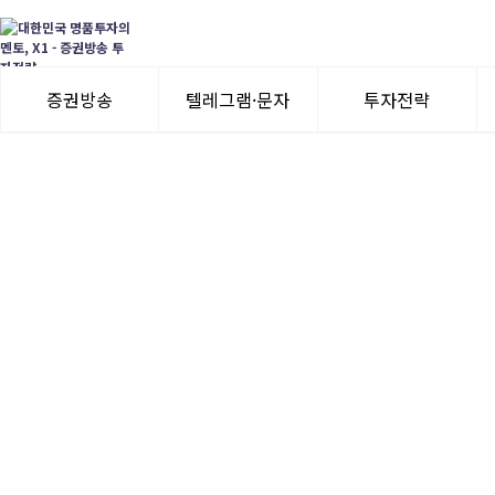
증권방송
텔레그램·문자
투자전략
3일 무료체험
텔레그램 체험
모멘텀이슈
수익률뽐내기
3일 무료체험
이용후기
이용후기