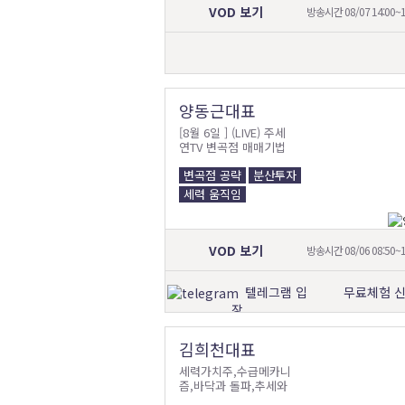
VOD 보기
방송시간 08/07 14:00~1
양동근대표
[8월 6일 ] (LIVE) 주세
연TV 변곡점 매매기법
변곡점 공략
분산투자
세력 움직임
VOD 보기
방송시간 08/06 08:50~1
텔레그램 입
무료체험 
장
김희천대표
세력가치주,수급메카니
즘,바닥과 돌파,추세와
파동