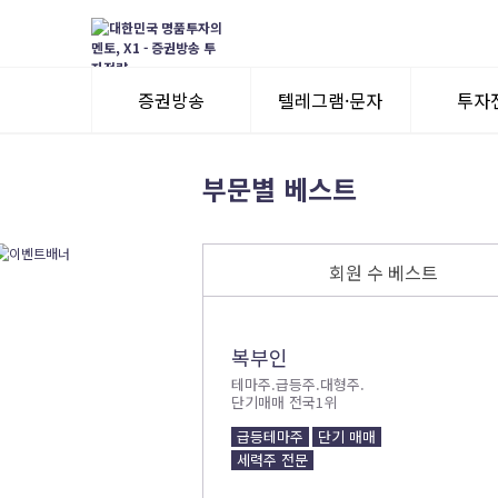
증권방송
텔레그램·문자
투자
3일 무료체험
텔레그램 체험
모멘
부문별 베스트
수익률뽐내기
3일 무료체험
회원 수 베스트
이용후기
이용후기
복부인
테마주.급등주.대형주.
단기매매 전국1위
급등테마주
단기 매매
세력주 전문