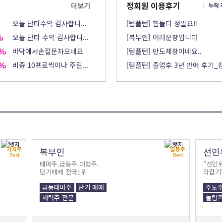
정회원 이용후기
더보기
│ 누적 
오늘 단타수익 감사합니...
[템플턴] 힘들다 정말요!!
%
오늘 단타 수익 감사합니...
[복부인] 어려운장입니다
5%
바닥에서손절문자오네요
[템플턴] 반도체장이네요..
5%
비중 10프로씩이나 주길...
[템플턴] 졸업후 3년 만에 후기
가치주
급등주
복부인
선민
Best
Best
테마주.급등주.대형주.
"선민
단기매매 전국1위
라잡기
급등테마주
단기 매매
주도주
세력주 전문
눌림