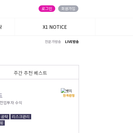
로그인
회원가입
탁
X1 NOTICE
전문가방송
LIVE방송
트
주간 추천 베스트
드
전격런칭
주식온 앱
블로그
/전업투자 수익
카카오 친구
유튜브
 공략
리스크관리
윙