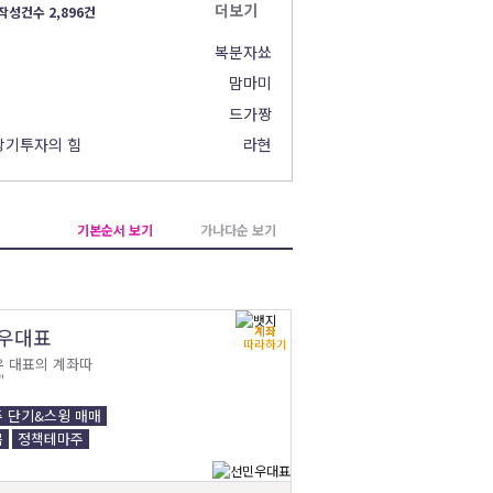
더보기
작성건수 2,896건
복분자쑈
맘마미
드가짱
_장기투자의 힘
라현
기본순서 보기
가나다순 보기
계좌
우대표
따라하기
우 대표의 계좌따
"
 단기&스윙 매매
목
정책테마주