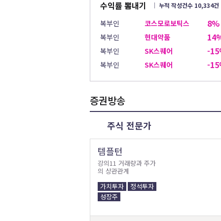
수익률 뽐내기
│ 누적 작성건수 10,334건
8%
복부인
코스모로보틱스
14
복부인
현대약품
-1
복부인
SK스퀘어
-1
복부인
SK스퀘어
증권방송
주식 전문가
템플턴
강의11 거래량과 주가
의 상관관계
가치투자
정석투자
성장주