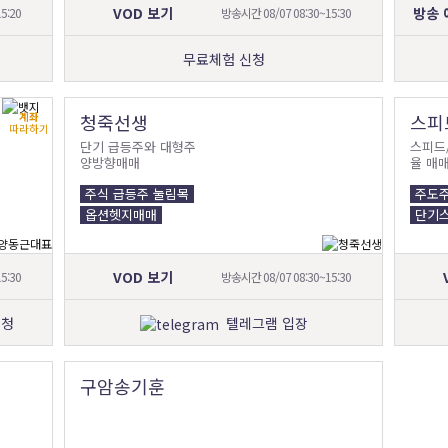
VOD 보기
방송 
5:20
방송시간 08/07 08:30~15:30
무료체험 신청
계좌
청죽선생
스피
따라하기
단기 급등주와 대형주
스피드
양방향매매
율 매
주식 급등주 눌림목
주도주
옵션헷지매매
단기
VOD 보기
5:30
방송시간 08/07 08:30~15:30
신청
텔레그램 입장
구암송기훈