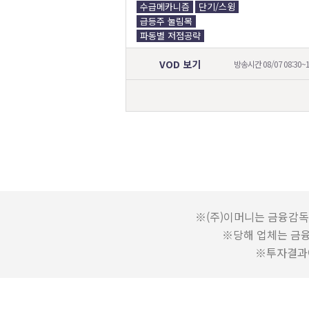
수급메카니즘
단기/스윙
급등주 눌림목
파동별 저점공략
VOD 보기
방송시간 08/07 08:30~1
※(주)이머니는 금융감독
※당해 업체는 금
※투자결과에