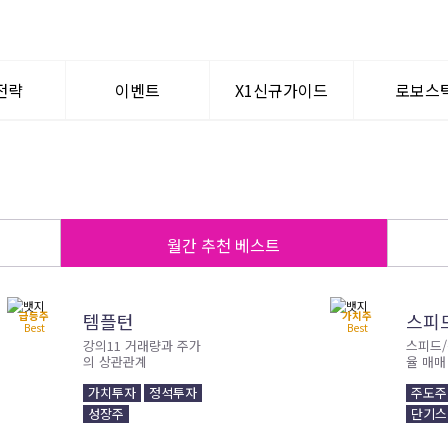
전략
이벤트
X1신규가이드
로보스
텀이슈
공지사항
WHY? X1
로보퀀
신규가입혜택
월간 추천 베스트
멘토찾기
급등주
가치주
템플턴
스피
Best
Best
강의11 거래량과 주가
스피드
의 상관관계
율 매매
가치투자
정석투자
주도주
성장주
단기스