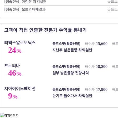
[청죽선생] 아침장 차익실현
골드스
[청죽선생] 오늘의매매결과
골드스
고객이 직접 인증한 전문가 수익률 뽐내기
티엑스알로보틱스
골드스팟(청죽선생)
매수가
매
15,600
24
지난주 남은물량 차익실현
%
프로티나
골드스팟(청죽선생)
매수가
매
18,800
46
일부 남은물량 전량차익
%
지아이이노베이션
골드스팟(청죽선생)
매수가
매
17,900
9
단기로 들어가서 차익실현
%