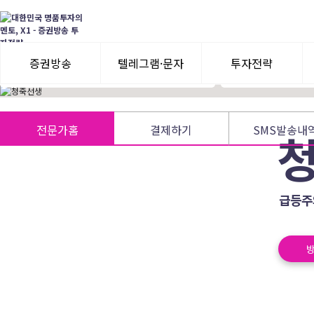
前 W사 애널리스트 종목투자
주식,선물옵션,주
수익률게임 최다1위 (2001년)
상승의 끝자락까지 
前 리딩투자증권 지점장 BEST CIC
증권방송
텔레그램·문자
투자전략
3일 무료체험
텔레그램 체험
모멘텀이슈
전문가홈
결제하기
SMS발송내
수익률뽐내기
3일 무료체험
이용후기
이용후기
급등주
방