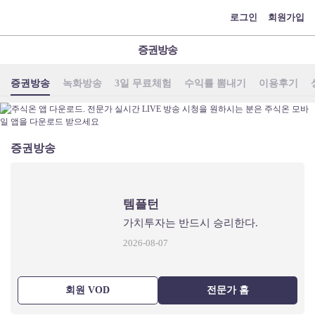
메
로그인
회원가입
뉴
증권방송
증권방송
녹화방송
3일 무료체험
수익률 뽐내기
이용후기
증권방송
템플턴
가치투자는 반드시 승리한다.
2026-08-07
회원 VOD
전문가 홈