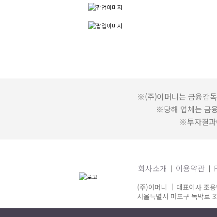
※(주)이머니는 금융감독
※당해 업체는 금
※투자결과에
회사소개
이용약관
(주)이머니
대표이사 조용
서울특별시 마포구 독막로 311
© eMoney Corp. All right