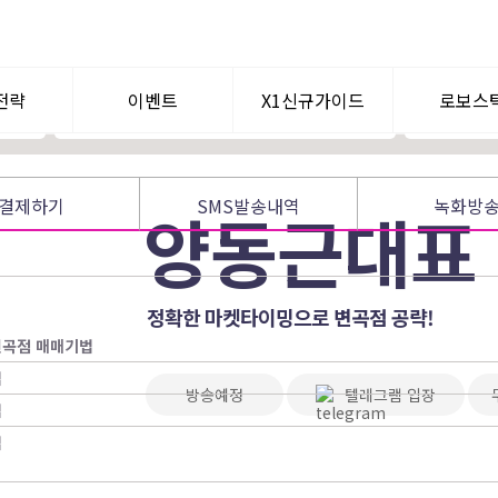
차트 분석을 통한 세력 움직임 포착
다양한 섹터 진입에 따른 포트폴리오 분산
전략
이벤트
X1신규가이드
로보스
텀이슈
공지사항
WHY? X1
로보퀀
결제하기
SMS발송내역
녹화방
양동근대표
신규가입혜택
멘토찾기
정확한 마켓타이밍으로 변곡점 공략!
V 변곡점 매매기법
법
방송예정
텔레그램 입장
법
법