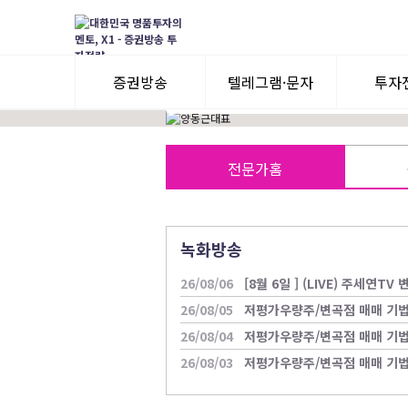
現) 유안타증권 제휴 전문가
前) F사, D사, H사 수석전문가
증권방송
텔레그램·문자
투자
3일 무료체험
텔레그램 체험
모멘
전문가홈
수익률뽐내기
3일 무료체험
이용후기
이용후기
녹화방송
26/08/06
[8월 6일 ] (LIVE) 주세연T
26/08/05
저평가우량주/변곡점 매매 기
26/08/04
저평가우량주/변곡점 매매 기
26/08/03
저평가우량주/변곡점 매매 기