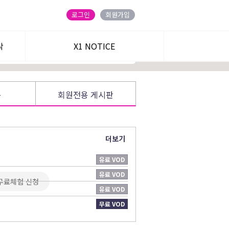
로그인
회원가입
탁
정회원 가입하기
X1 NOTICE
트
송
회원전용 게시판
더보기
유료 VOD
주식온 앱
블로그
유료 VOD
무료체험 신청
유료 VOD
카카오 친구
유튜브
무료 VOD