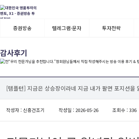
증권방송
텔레그램·문자
투자전략
3일 무료체험
텔레그램 체험
모멘텀이슈
감사후기
수익률뽐내기
3일 무료체험
이용후기
이용후기
[템플턴] 지금은 상승장이라네 지금 내가 팔면 포지션을
작성자 : 신흥건조기
작성일 : 2026-05-26
조회수 : 336